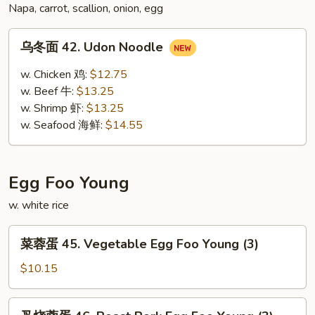
Mei
Napa, carrot, scallion, onion, egg
Fun
乌
乌冬面 42. Udon Noodle
冬
面
w. Chicken 鸡:
$12.75
42.
w. Beef 牛:
$13.25
Udon
w. Shrimp 虾:
$13.25
Noodle
w. Seafood 海鲜:
$14.55
Egg Foo Young
w. white rice
菜
菜蓉蛋 45. Vegetable Egg Foo Young (3)
蓉
蛋
$10.15
45.
Vegetable
叉