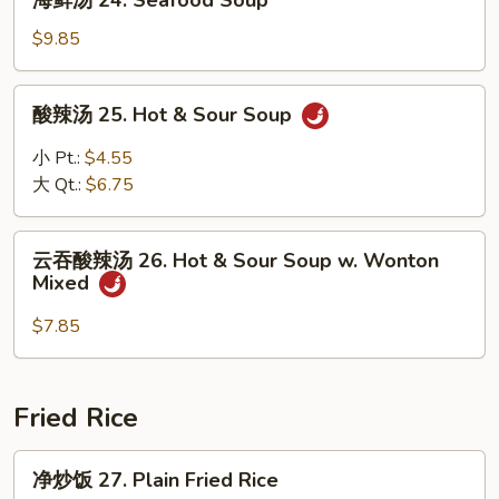
海鲜汤 24. Seafood Soup
Special
鲜
Soup
汤
$9.85
24.
Seafood
酸
酸辣汤 25. Hot & Sour Soup
Soup
辣
汤
小 Pt.:
$4.55
25.
大 Qt.:
$6.75
Hot
&
云
Sour
云吞酸辣汤 26. Hot & Sour Soup w. Wonton
吞
Mixed
Soup
酸
辣
$7.85
汤
26.
Hot
Fried Rice
&
Sour
净
净炒饭 27. Plain Fried Rice
Soup
炒