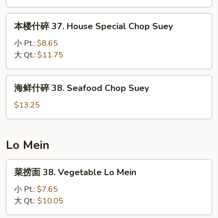
Beef
Chop
本
本楼什碎 37. House Special Chop Suey
Suey
楼
什
小 Pt.:
$8.65
碎
大 Qt.:
$11.75
37.
House
海
海鲜什碎 38. Seafood Chop Suey
Special
鲜
Chop
什
$13.25
Suey
碎
38.
Seafood
Lo Mein
Chop
Suey
菜
菜捞面 38. Vegetable Lo Mein
捞
面
小 Pt.:
$7.65
38.
大 Qt.:
$10.05
Vegetable