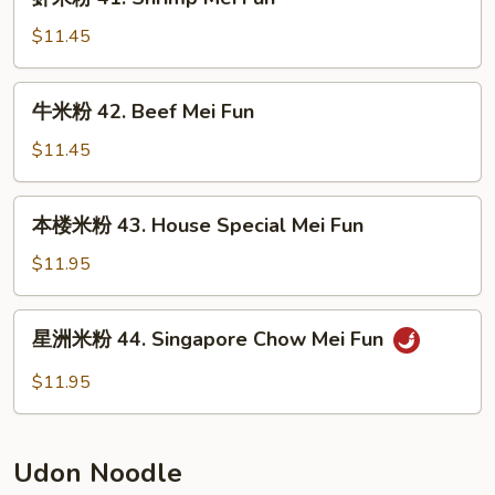
Pork
米
Mei
粉
$11.45
Fun
41.
Shrimp
牛
牛米粉 42. Beef Mei Fun
Mei
米
Fun
粉
$11.45
42.
Beef
本
本楼米粉 43. House Special Mei Fun
Mei
楼
Fun
米
$11.95
粉
43.
星
星洲米粉 44. Singapore Chow Mei Fun
House
洲
Special
米
$11.95
Mei
粉
Fun
44.
Singapore
Udon Noodle
Chow