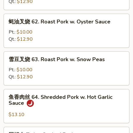
Chinese
烧
Qt.:
$12.90
Veg.
61.
Roast
蚝
蚝油叉烧 62. Roast Pork w. Oyster Sauce
Pork
油
w.
叉
Pt.:
$10.00
Mushrooms
烧
Qt.:
$12.90
62.
Roast
雪
雪豆叉烧 63. Roast Pork w. Snow Peas
Pork
豆
w.
叉
Pt.:
$10.00
Oyster
烧
Qt.:
$12.90
Sauce
63.
Roast
鱼
鱼香肉丝 64. Shredded Pork w. Hot Garlic
Pork
香
Sauce
w.
肉
Snow
丝
$13.10
Peas
64.
Shredded
回