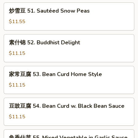
50.
炒
Ma
炒雪豆 51. Sautéed Snow Peas
雪
Po
豆
$11.55
Tofu
51.
Sautéed
素
素什锦 52. Buddhist Delight
Snow
什
Peas
锦
$11.15
52.
Buddhist
家
家常豆腐 53. Bean Curd Home Style
Delight
常
豆
$11.15
腐
53.
豆
豆豉豆腐 54. Bean Curd w. Black Bean Sauce
Bean
豉
Curd
豆
$11.15
Home
腐
Style
54.
鱼
鱼香什菜 55. Mixed Vegetable in Garlic Sauce