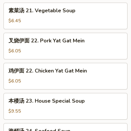
Mixed
汤
素
素菜汤 21. Vegetable Soup
20.
菜
Subgum
汤
$6.45
Wonton
21.
Soup
Vegetable
叉
叉烧伊面 22. Pork Yat Gat Mein
Soup
烧
伊
$6.05
面
22.
鸡
鸡伊面 22. Chicken Yat Gat Mein
Pork
伊
Yat
面
$6.05
Gat
22.
Mein
Chicken
本
本楼汤 23. House Special Soup
Yat
楼
Gat
汤
$9.55
Mein
23.
House
海