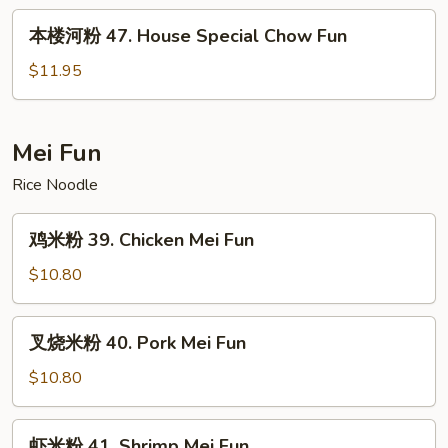
Beef
本
本楼河粉 47. House Special Chow Fun
Chow
楼
Fun
河
$11.95
粉
47.
House
Mei Fun
Special
Rice Noodle
Chow
Fun
鸡
鸡米粉 39. Chicken Mei Fun
米
粉
$10.80
39.
Chicken
叉
叉烧米粉 40. Pork Mei Fun
Mei
烧
Fun
米
$10.80
粉
40.
虾
虾米粉 41. Shrimp Mei Fun