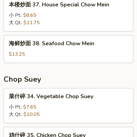
本
本楼炒面 37. House Special Chow Mein
Mein
楼
炒
小 Pt.:
$8.65
面
大 Qt.:
$11.75
37.
House
海
海鲜炒面 38. Seafood Chow Mein
Special
鲜
Chow
炒
$13.25
Mein
面
38.
Seafood
Chop Suey
Chow
Mein
菜
菜什碎 34. Vegetable Chop Suey
什
碎
小 Pt.:
$7.65
34.
大 Qt.:
$10.05
Vegetable
Chop
鸡
鸡什碎 35. Chicken Chop Suey
Suey