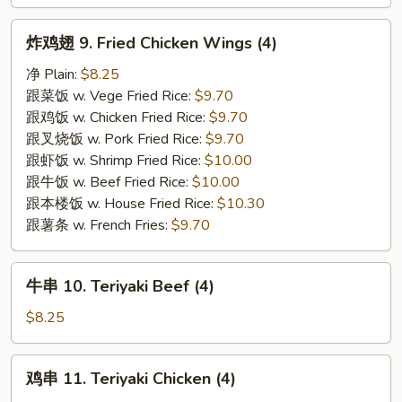
鲜
云
炸
炸鸡翅 9. Fried Chicken Wings (4)
吞
鸡
8.
翅
净 Plain:
$8.25
Fried
9.
跟菜饭 w. Vege Fried Rice:
$9.70
Cheese
Fried
跟鸡饭 w. Chicken Fried Rice:
$9.70
Seafood
Chicken
跟叉烧饭 w. Pork Fried Rice:
$9.70
Wonton
Wings
跟虾饭 w. Shrimp Fried Rice:
$10.00
(6)
(4)
跟牛饭 w. Beef Fried Rice:
$10.00
跟本楼饭 w. House Fried Rice:
$10.30
跟薯条 w. French Fries:
$9.70
牛
牛串 10. Teriyaki Beef (4)
串
10.
$8.25
Teriyaki
Beef
鸡
鸡串 11. Teriyaki Chicken (4)
(4)
串