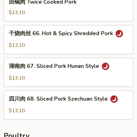
回锅肉 Twice Cooked Pork
Pork
锅
w.
肉
$13.10
Hot
Twice
Garlic
Cooked
干
Sauce
干烧肉丝 66. Hot & Spicy Shredded Pork
Pork
烧
肉
$13.10
丝
66.
湖
Hot
湖南肉 67. Sliced Pork Hunan Style
南
&
肉
$13.10
Spicy
67.
Shredded
Sliced
四
Pork
Pork
四川肉 68. Sliced Pork Szechuan Style
川
Hunan
肉
$13.10
Style
68.
Sliced
Pork
Poultry