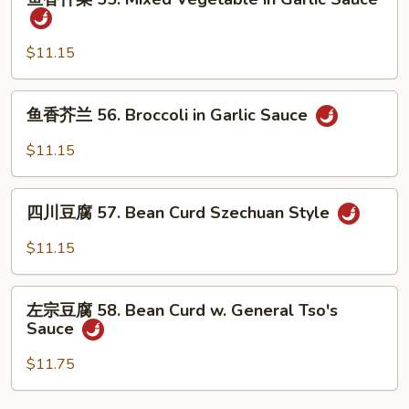
Bean
香
Curd
什
w.
菜
$11.15
Black
55.
Bean
Mixed
鱼
Sauce
鱼香芥兰 56. Broccoli in Garlic Sauce
Vegetable
香
in
芥
$11.15
Garlic
兰
Sauce
56.
四
Broccoli
四川豆腐 57. Bean Curd Szechuan Style
川
in
豆
$11.15
Garlic
腐
Sauce
57.
左
Bean
左宗豆腐 58. Bean Curd w. General Tso's
宗
Sauce
Curd
豆
Szechuan
腐
$11.75
Style
58.
Bean