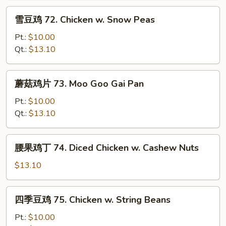
w.
雪
雪豆鸡 72. Chicken w. Snow Peas
Almond
豆
Ding
鸡
Pt.:
$10.00
72.
Qt.:
$13.10
Chicken
w.
蘑
蘑菇鸡片 73. Moo Goo Gai Pan
Snow
菇
Peas
鸡
Pt.:
$10.00
片
Qt.:
$13.10
73.
Moo
腰
腰果鸡丁 74. Diced Chicken w. Cashew Nuts
Goo
果
Gai
鸡
$13.10
Pan
丁
74.
四
四季豆鸡 75. Chicken w. String Beans
Diced
季
Chicken
豆
Pt.:
$10.00
w.