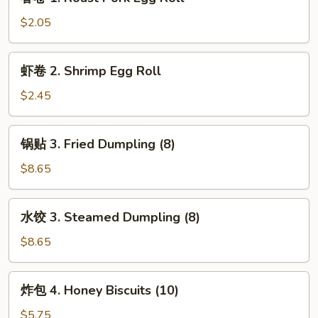
卷
1.
$2.05
Roast
Pork
虾
虾卷 2. Shrimp Egg Roll
Egg
卷
Roll
2.
$2.45
Shrimp
Egg
锅
锅贴 3. Fried Dumpling (8)
Roll
贴
3.
$8.65
Fried
Dumpling
水
水饺 3. Steamed Dumpling (8)
(8)
饺
3.
$8.65
Steamed
Dumpling
炸
炸包 4. Honey Biscuits (10)
(8)
包
4.
$5.75