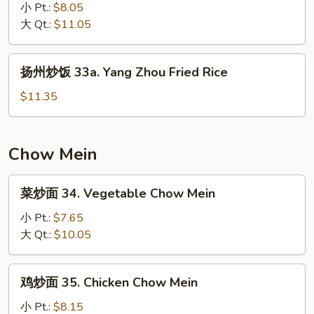
Rice
炒
小 Pt.:
$8.05
饭
大 Qt.:
$11.05
32.
House
扬
扬州炒饭 33a. Yang Zhou Fried Rice
Special
州
Fried
炒
$11.35
Rice
饭
33a.
Yang
Chow Mein
Zhou
Fried
菜
菜炒面 34. Vegetable Chow Mein
Rice
炒
面
小 Pt.:
$7.65
34.
大 Qt.:
$10.05
Vegetable
Chow
鸡
鸡炒面 35. Chicken Chow Mein
Mein
炒
面
小 Pt.:
$8.15