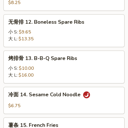
11.
$8.25
Teriyaki
Chicken
无
无骨排 12. Boneless Spare Ribs
(4)
骨
排
小 S:
$9.65
12.
大 L:
$13.35
Boneless
Spare
烤
烤排骨 13. B-B-Q Spare Ribs
Ribs
排
骨
小 S:
$10.00
13.
大 L:
$16.00
B-
B-
冷
冷面 14. Sesame Cold Noodle
Q
面
Spare
14.
$6.75
Ribs
Sesame
Cold
薯
Noodle
薯条 15. French Fries
条