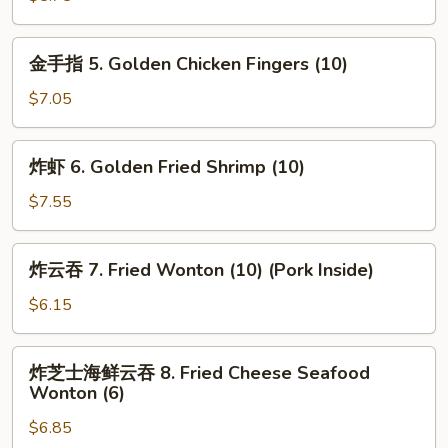
Honey
Biscuits
金
金手指 5. Golden Chicken Fingers (10)
(10)
手
指
$7.05
5.
Golden
炸
炸虾 6. Golden Fried Shrimp (10)
Chicken
虾
Fingers
6.
$7.55
(10)
Golden
Fried
炸
炸云吞 7. Fried Wonton (10) (Pork Inside)
Shrimp
云
(10)
吞
$6.15
7.
Fried
炸
炸芝士海鲜云吞 8. Fried Cheese Seafood
Wonton
芝
Wonton (6)
(10)
士
(Pork
$6.85
海
Inside)