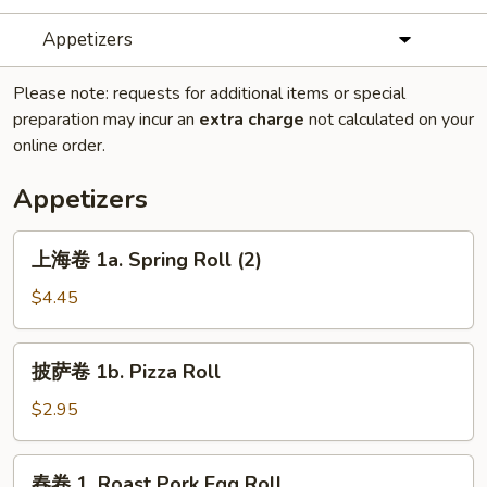
Appetizers
Please note: requests for additional items or special
preparation may incur an
extra charge
not calculated on your
online order.
Appetizers
上
上海卷 1a. Spring Roll (2)
海
卷
$4.45
1a.
Spring
披
披萨卷 1b. Pizza Roll
Roll
萨
(2)
卷
$2.95
1b.
Pizza
春
春卷 1. Roast Pork Egg Roll
Roll