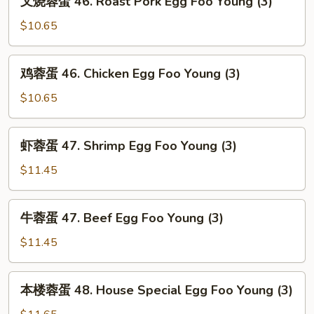
叉烧蓉蛋 46. Roast Pork Egg Foo Young (3)
Egg
烧
Foo
蓉
$10.65
Young
蛋
(3)
46.
鸡
鸡蓉蛋 46. Chicken Egg Foo Young (3)
Roast
蓉
Pork
蛋
$10.65
Egg
46.
Foo
Chicken
虾
Young
虾蓉蛋 47. Shrimp Egg Foo Young (3)
Egg
蓉
(3)
Foo
蛋
$11.45
Young
47.
(3)
Shrimp
牛
牛蓉蛋 47. Beef Egg Foo Young (3)
Egg
蓉
Foo
蛋
$11.45
Young
47.
(3)
Beef
本
本楼蓉蛋 48. House Special Egg Foo Young (3)
Egg
楼
Foo
蓉