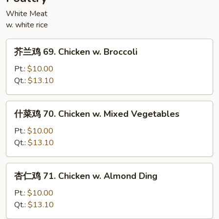
Szechuan
Style
White Meat
w. white rice
芥
芥兰鸡 69. Chicken w. Broccoli
兰
鸡
Pt.:
$10.00
69.
Qt.:
$13.10
Chicken
w.
什
什菜鸡 70. Chicken w. Mixed Vegetables
Broccoli
菜
鸡
Pt.:
$10.00
70.
Qt.:
$13.10
Chicken
w.
杏
杏仁鸡 71. Chicken w. Almond Ding
Mixed
仁
Vegetables
鸡
Pt.:
$10.00
71.
Qt.:
$13.10
Chicken