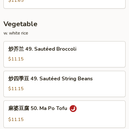
$11.65
Young
蛋
(3)
48.
House
Vegetable
Special
w. white rice
Egg
Foo
炒
Young
炒芥兰 49. Sautéed Broccoli
芥
(3)
兰
$11.15
49.
Sautéed
炒
炒四季豆 49. Sautéed String Beans
Broccoli
四
季
$11.15
豆
49.
麻
麻婆豆腐 50. Ma Po Tofu
Sautéed
婆
String
豆
$11.15
Beans
腐