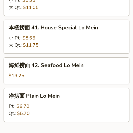
小 Pt.:
$8.35
40.
大 Qt.:
$11.05
Beef
Lo
本
本楼捞面 41. House Special Lo Mein
Mein
楼
捞
小 Pt.:
$8.65
面
大 Qt.:
$11.75
41.
House
海
海鲜捞面 42. Seafood Lo Mein
Special
鲜
Lo
捞
$13.25
Mein
面
42.
净
净捞面 Plain Lo Mein
Seafood
捞
Lo
面
Pt.:
$6.70
Mein
Plain
Qt.:
$8.70
Lo
Mein