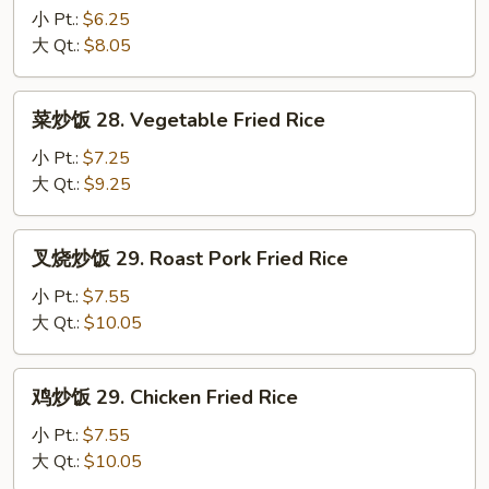
w.
饭
小 Pt.:
$6.25
Wonton
27.
大 Qt.:
$8.05
Mixed
Plain
Fried
菜
菜炒饭 28. Vegetable Fried Rice
Rice
炒
饭
小 Pt.:
$7.25
28.
大 Qt.:
$9.25
Vegetable
Fried
叉
叉烧炒饭 29. Roast Pork Fried Rice
Rice
烧
炒
小 Pt.:
$7.55
饭
大 Qt.:
$10.05
29.
Roast
鸡
鸡炒饭 29. Chicken Fried Rice
Pork
炒
Fried
饭
小 Pt.:
$7.55
Rice
29.
大 Qt.:
$10.05
Chicken