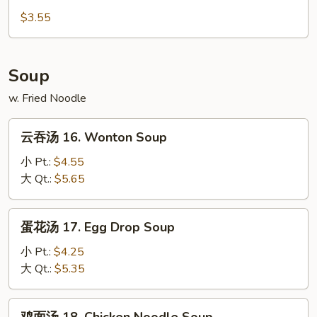
15.
$3.55
French
Fries
Soup
w. Fried Noodle
云
云吞汤 16. Wonton Soup
吞
汤
小 Pt.:
$4.55
16.
大 Qt.:
$5.65
Wonton
Soup
蛋
蛋花汤 17. Egg Drop Soup
花
汤
小 Pt.:
$4.25
17.
大 Qt.:
$5.35
Egg
Drop
鸡