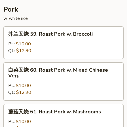
Curd
Pork
w.
w. white rice
General
Tso's
芥
Sauce
芥兰叉烧 59. Roast Pork w. Broccoli
兰
叉
Pt.:
$10.00
烧
Qt.:
$12.90
59.
Roast
白
白菜叉烧 60. Roast Pork w. Mixed Chinese
Pork
菜
Veg.
w.
叉
Broccoli
Pt.:
$10.00
烧
Qt.:
$12.90
60.
Roast
Pork
蘑
蘑菇叉烧 61. Roast Pork w. Mushrooms
w.
菇
Mixed
叉
Pt.:
$10.00