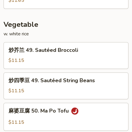
$11.65
Young
蛋
(3)
48.
House
Vegetable
Special
w. white rice
Egg
Foo
炒
Young
炒芥兰 49. Sautéed Broccoli
芥
(3)
兰
$11.15
49.
Sautéed
炒
炒四季豆 49. Sautéed String Beans
Broccoli
四
季
$11.15
豆
49.
麻
麻婆豆腐 50. Ma Po Tofu
Sautéed
婆
String
豆
$11.15
Beans
腐