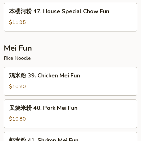
Beef
本
本楼河粉 47. House Special Chow Fun
Chow
楼
Fun
河
$11.95
粉
47.
House
Mei Fun
Special
Rice Noodle
Chow
Fun
鸡
鸡米粉 39. Chicken Mei Fun
米
粉
$10.80
39.
Chicken
叉
叉烧米粉 40. Pork Mei Fun
Mei
烧
Fun
米
$10.80
粉
40.
虾
虾米粉 41. Shrimp Mei Fun