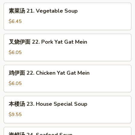
Mixed
汤
素
素菜汤 21. Vegetable Soup
20.
菜
Subgum
汤
$6.45
Wonton
21.
Soup
Vegetable
叉
叉烧伊面 22. Pork Yat Gat Mein
Soup
烧
伊
$6.05
面
22.
鸡
鸡伊面 22. Chicken Yat Gat Mein
Pork
伊
Yat
面
$6.05
Gat
22.
Mein
Chicken
本
本楼汤 23. House Special Soup
Yat
楼
Gat
汤
$9.55
Mein
23.
House
海