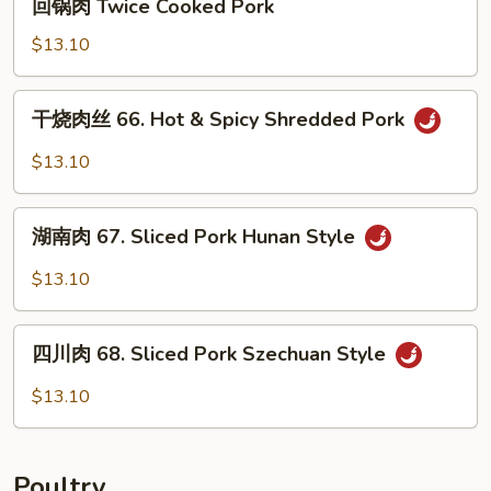
回锅肉 Twice Cooked Pork
Pork
锅
w.
肉
$13.10
Hot
Twice
Garlic
Cooked
干
Sauce
干烧肉丝 66. Hot & Spicy Shredded Pork
Pork
烧
肉
$13.10
丝
66.
湖
Hot
湖南肉 67. Sliced Pork Hunan Style
南
&
肉
$13.10
Spicy
67.
Shredded
Sliced
四
Pork
Pork
四川肉 68. Sliced Pork Szechuan Style
川
Hunan
肉
$13.10
Style
68.
Sliced
Pork
Poultry