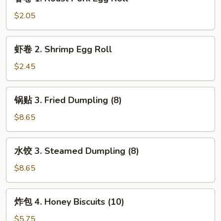
卷
1.
$2.05
Roast
Pork
虾
虾卷 2. Shrimp Egg Roll
Egg
卷
Roll
2.
$2.45
Shrimp
Egg
锅
锅贴 3. Fried Dumpling (8)
Roll
贴
3.
$8.65
Fried
Dumpling
水
水饺 3. Steamed Dumpling (8)
(8)
饺
3.
$8.65
Steamed
Dumpling
炸
炸包 4. Honey Biscuits (10)
(8)
包
4.
$5.75