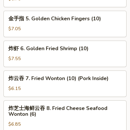
Honey
Biscuits
金
金手指 5. Golden Chicken Fingers (10)
(10)
手
指
$7.05
5.
Golden
炸
炸虾 6. Golden Fried Shrimp (10)
Chicken
虾
Fingers
6.
$7.55
(10)
Golden
Fried
炸
炸云吞 7. Fried Wonton (10) (Pork Inside)
Shrimp
云
(10)
吞
$6.15
7.
Fried
炸
炸芝士海鲜云吞 8. Fried Cheese Seafood
Wonton
芝
Wonton (6)
(10)
士
(Pork
$6.85
海
Inside)