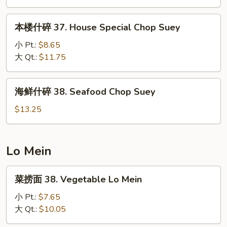
Beef
Chop
本
本楼什碎 37. House Special Chop Suey
Suey
楼
什
小 Pt.:
$8.65
碎
大 Qt.:
$11.75
37.
House
海
海鲜什碎 38. Seafood Chop Suey
Special
鲜
Chop
什
$13.25
Suey
碎
38.
Seafood
Lo Mein
Chop
Suey
菜
菜捞面 38. Vegetable Lo Mein
捞
面
小 Pt.:
$7.65
38.
大 Qt.:
$10.05
Vegetable