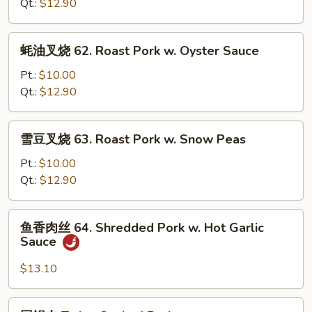
Chinese
烧
Qt.:
$12.90
Veg.
61.
Roast
蚝
蚝油叉烧 62. Roast Pork w. Oyster Sauce
Pork
油
w.
叉
Pt.:
$10.00
Mushrooms
烧
Qt.:
$12.90
62.
Roast
雪
雪豆叉烧 63. Roast Pork w. Snow Peas
Pork
豆
w.
叉
Pt.:
$10.00
Oyster
烧
Qt.:
$12.90
Sauce
63.
Roast
鱼
鱼香肉丝 64. Shredded Pork w. Hot Garlic
Pork
香
Sauce
w.
肉
Snow
丝
$13.10
Peas
64.
Shredded
回