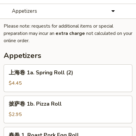
Appetizers
Please note: requests for additional items or special
preparation may incur an
extra charge
not calculated on your
online order.
Appetizers
上
上海卷 1a. Spring Roll (2)
海
卷
$4.45
1a.
Spring
披
披萨卷 1b. Pizza Roll
Roll
萨
(2)
卷
$2.95
1b.
Pizza
春
春卷 1. Roast Pork Egg Roll
Roll