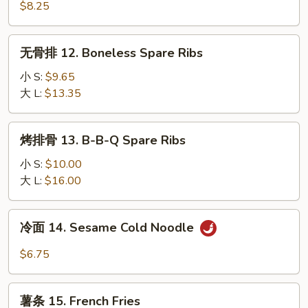
11.
$8.25
Teriyaki
Chicken
无
无骨排 12. Boneless Spare Ribs
(4)
骨
排
小 S:
$9.65
12.
大 L:
$13.35
Boneless
Spare
烤
烤排骨 13. B-B-Q Spare Ribs
Ribs
排
骨
小 S:
$10.00
13.
大 L:
$16.00
B-
B-
冷
冷面 14. Sesame Cold Noodle
Q
面
Spare
14.
$6.75
Ribs
Sesame
Cold
薯
Noodle
薯条 15. French Fries
条