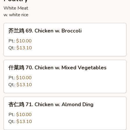
Szechuan
Style
White Meat
w. white rice
芥
芥兰鸡 69. Chicken w. Broccoli
兰
鸡
Pt.:
$10.00
69.
Qt.:
$13.10
Chicken
w.
什
什菜鸡 70. Chicken w. Mixed Vegetables
Broccoli
菜
鸡
Pt.:
$10.00
70.
Qt.:
$13.10
Chicken
w.
杏
杏仁鸡 71. Chicken w. Almond Ding
Mixed
仁
Vegetables
鸡
Pt.:
$10.00
71.
Qt.:
$13.10
Chicken