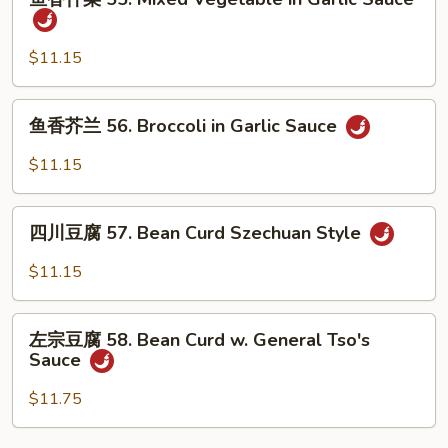
Bean
香
Curd
什
w.
菜
$11.15
Black
55.
Bean
Mixed
鱼
Sauce
鱼香芥兰 56. Broccoli in Garlic Sauce
Vegetable
香
in
芥
$11.15
Garlic
兰
Sauce
56.
四
Broccoli
四川豆腐 57. Bean Curd Szechuan Style
川
in
豆
$11.15
Garlic
腐
Sauce
57.
左
Bean
左宗豆腐 58. Bean Curd w. General Tso's
宗
Sauce
Curd
豆
Szechuan
腐
$11.75
Style
58.
Bean