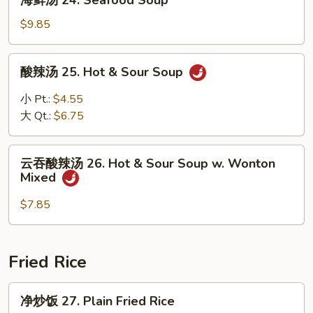
海鲜汤 24. Seafood Soup
Special
鲜
Soup
汤
$9.85
24.
Seafood
酸
酸辣汤 25. Hot & Sour Soup
Soup
辣
汤
小 Pt.:
$4.55
25.
大 Qt.:
$6.75
Hot
&
云
Sour
云吞酸辣汤 26. Hot & Sour Soup w. Wonton
吞
Mixed
Soup
酸
辣
$7.85
汤
26.
Hot
Fried Rice
&
Sour
净
净炒饭 27. Plain Fried Rice
Soup
炒