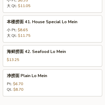
小 Pt.:
$8.35
40.
大 Qt.:
$11.05
Beef
Lo
本
本楼捞面 41. House Special Lo Mein
Mein
楼
捞
小 Pt.:
$8.65
面
大 Qt.:
$11.75
41.
House
海
海鲜捞面 42. Seafood Lo Mein
Special
鲜
Lo
捞
$13.25
Mein
面
42.
净
净捞面 Plain Lo Mein
Seafood
捞
Lo
面
Pt.:
$6.70
Mein
Plain
Qt.:
$8.70
Lo
Mein