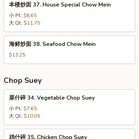
本
本楼炒面 37. House Special Chow Mein
Mein
楼
炒
小 Pt.:
$8.65
面
大 Qt.:
$11.75
37.
House
海
海鲜炒面 38. Seafood Chow Mein
Special
鲜
Chow
炒
$13.25
Mein
面
38.
Seafood
Chop Suey
Chow
Mein
菜
菜什碎 34. Vegetable Chop Suey
什
碎
小 Pt.:
$7.65
34.
大 Qt.:
$10.05
Vegetable
Chop
鸡
鸡什碎 35. Chicken Chop Suey
Suey