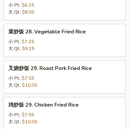
w.
饭
小 Pt.:
$6.25
Wonton
27.
大 Qt.:
$8.05
Mixed
Plain
Fried
菜
菜炒饭 28. Vegetable Fried Rice
Rice
炒
饭
小 Pt.:
$7.25
28.
大 Qt.:
$9.25
Vegetable
Fried
叉
叉烧炒饭 29. Roast Pork Fried Rice
Rice
烧
炒
小 Pt.:
$7.55
饭
大 Qt.:
$10.05
29.
Roast
鸡
鸡炒饭 29. Chicken Fried Rice
Pork
炒
Fried
饭
小 Pt.:
$7.55
Rice
29.
大 Qt.:
$10.05
Chicken