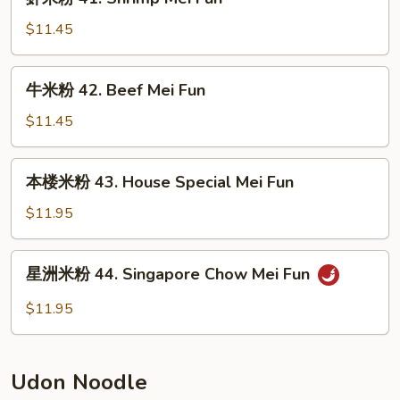
Pork
米
Mei
粉
$11.45
Fun
41.
Shrimp
牛
牛米粉 42. Beef Mei Fun
Mei
米
Fun
粉
$11.45
42.
Beef
本
本楼米粉 43. House Special Mei Fun
Mei
楼
Fun
米
$11.95
粉
43.
星
星洲米粉 44. Singapore Chow Mei Fun
House
洲
Special
米
$11.95
Mei
粉
Fun
44.
Singapore
Udon Noodle
Chow