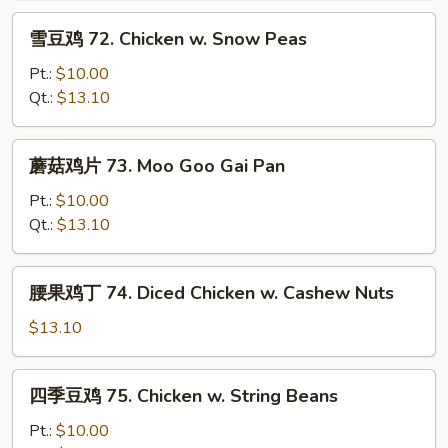
w.
雪
雪豆鸡 72. Chicken w. Snow Peas
Almond
豆
Ding
鸡
Pt.:
$10.00
72.
Qt.:
$13.10
Chicken
w.
蘑
蘑菇鸡片 73. Moo Goo Gai Pan
Snow
菇
Peas
鸡
Pt.:
$10.00
片
Qt.:
$13.10
73.
Moo
腰
腰果鸡丁 74. Diced Chicken w. Cashew Nuts
Goo
果
Gai
鸡
$13.10
Pan
丁
74.
四
四季豆鸡 75. Chicken w. String Beans
Diced
季
Chicken
豆
Pt.:
$10.00
w.