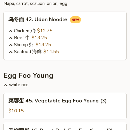
Mei
Napa, carrot, scallion, onion, egg
Fun
乌
乌冬面 42. Udon Noodle
冬
面
w. Chicken 鸡:
$12.75
42.
w. Beef 牛:
$13.25
Udon
w. Shrimp 虾:
$13.25
Noodle
w. Seafood 海鲜:
$14.55
Egg Foo Young
w. white rice
菜
菜蓉蛋 45. Vegetable Egg Foo Young (3)
蓉
蛋
$10.15
45.
Vegetable
叉