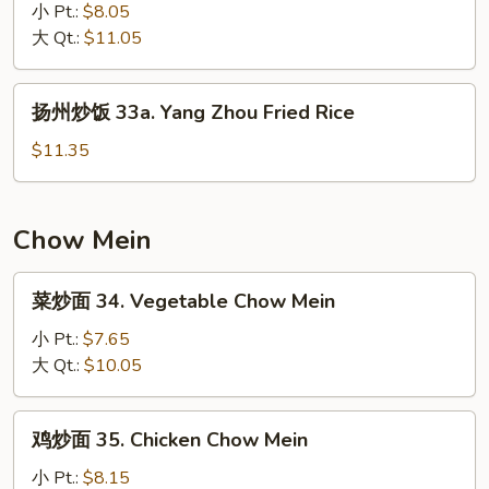
Rice
炒
小 Pt.:
$8.05
饭
大 Qt.:
$11.05
32.
House
扬
扬州炒饭 33a. Yang Zhou Fried Rice
Special
州
Fried
炒
$11.35
Rice
饭
33a.
Yang
Chow Mein
Zhou
Fried
菜
菜炒面 34. Vegetable Chow Mein
Rice
炒
面
小 Pt.:
$7.65
34.
大 Qt.:
$10.05
Vegetable
Chow
鸡
鸡炒面 35. Chicken Chow Mein
Mein
炒
面
小 Pt.:
$8.15