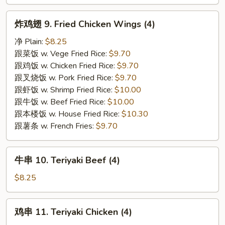
鲜
云
炸
炸鸡翅 9. Fried Chicken Wings (4)
吞
鸡
8.
翅
净 Plain:
$8.25
Fried
9.
跟菜饭 w. Vege Fried Rice:
$9.70
Cheese
Fried
跟鸡饭 w. Chicken Fried Rice:
$9.70
Seafood
Chicken
跟叉烧饭 w. Pork Fried Rice:
$9.70
Wonton
Wings
跟虾饭 w. Shrimp Fried Rice:
$10.00
(6)
(4)
跟牛饭 w. Beef Fried Rice:
$10.00
跟本楼饭 w. House Fried Rice:
$10.30
跟薯条 w. French Fries:
$9.70
牛
牛串 10. Teriyaki Beef (4)
串
10.
$8.25
Teriyaki
Beef
鸡
鸡串 11. Teriyaki Chicken (4)
(4)
串