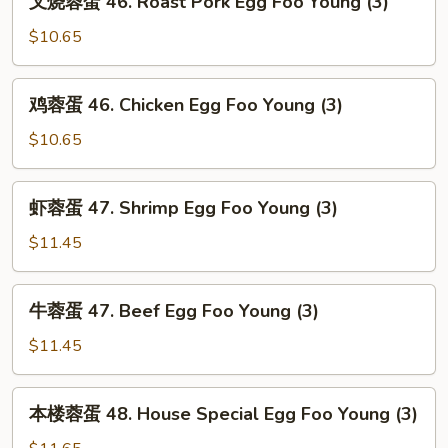
叉烧蓉蛋 46. Roast Pork Egg Foo Young (3)
Egg
烧
Foo
蓉
$10.65
Young
蛋
(3)
46.
鸡
鸡蓉蛋 46. Chicken Egg Foo Young (3)
Roast
蓉
Pork
蛋
$10.65
Egg
46.
Foo
Chicken
虾
Young
虾蓉蛋 47. Shrimp Egg Foo Young (3)
Egg
蓉
(3)
Foo
蛋
$11.45
Young
47.
(3)
Shrimp
牛
牛蓉蛋 47. Beef Egg Foo Young (3)
Egg
蓉
Foo
蛋
$11.45
Young
47.
(3)
Beef
本
本楼蓉蛋 48. House Special Egg Foo Young (3)
Egg
楼
Foo
蓉