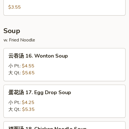
15.
$3.55
French
Fries
Soup
w. Fried Noodle
云
云吞汤 16. Wonton Soup
吞
汤
小 Pt.:
$4.55
16.
大 Qt.:
$5.65
Wonton
Soup
蛋
蛋花汤 17. Egg Drop Soup
花
汤
小 Pt.:
$4.25
17.
大 Qt.:
$5.35
Egg
Drop
鸡