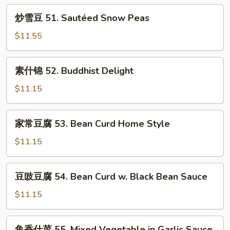
50.
炒
Ma
炒雪豆 51. Sautéed Snow Peas
雪
Po
豆
$11.55
Tofu
51.
Sautéed
素
素什锦 52. Buddhist Delight
Snow
什
Peas
锦
$11.15
52.
Buddhist
家
家常豆腐 53. Bean Curd Home Style
Delight
常
豆
$11.15
腐
53.
豆
豆豉豆腐 54. Bean Curd w. Black Bean Sauce
Bean
豉
Curd
豆
$11.15
Home
腐
Style
54.
鱼
鱼香什菜 55. Mixed Vegetable in Garlic Sauce