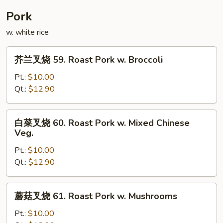
Curd
Pork
w.
w. white rice
General
Tso's
芥
Sauce
芥兰叉烧 59. Roast Pork w. Broccoli
兰
叉
Pt.:
$10.00
烧
Qt.:
$12.90
59.
Roast
白
白菜叉烧 60. Roast Pork w. Mixed Chinese
Pork
菜
Veg.
w.
叉
Broccoli
Pt.:
$10.00
烧
Qt.:
$12.90
60.
Roast
Pork
蘑
蘑菇叉烧 61. Roast Pork w. Mushrooms
w.
菇
Mixed
叉
Pt.:
$10.00